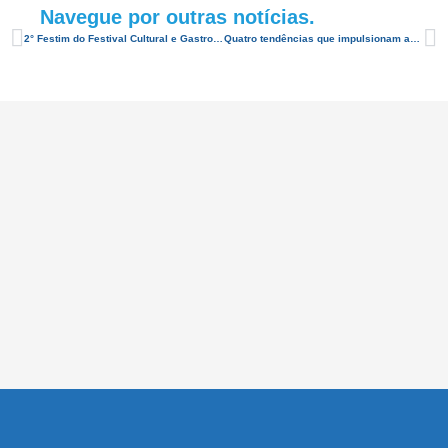
Navegue por outras notícias.
2° Festim do Festival Cultural e Gastronômico da Pipa terá novo convidado
Quatro tendências que impulsionam as viagens corporativas nos EUA