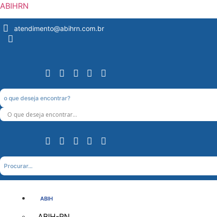
ABIHRN
atendimento@abihrn.com.br
ABIH
ABIH-RN