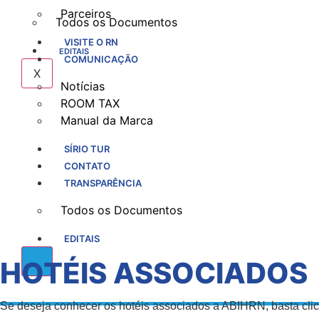
Parceiros
Todos os Documentos
VISITE O RN
EDITAIS
COMUNICAÇÃO
X
Notícias
ROOM TAX
Manual da Marca
SÍRIO TUR
CONTATO
TRANSPARÊNCIA
Todos os Documentos
EDITAIS
X
HOTÉIS ASSOCIADOS
Se deseja conhecer os hotéis associados a ABIHRN, basta clic