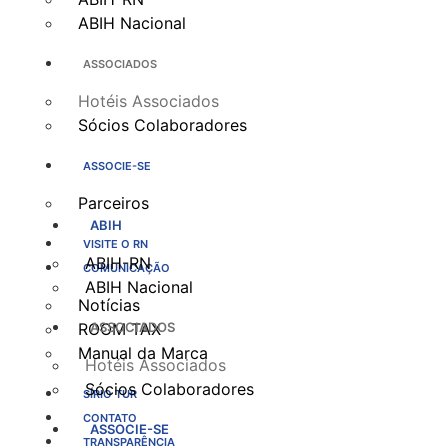
ABIH Nacional
ASSOCIADOS
Hotéis Associados
Sócios Colaboradores
ASSOCIE-SE
Parceiros
ABIH
VISITE O RN
ABIH-RN
COMUNICAÇÃO
ABIH Nacional
Notícias
ROOM TAX
ASSOCIADOS
Manual da Marca
Hotéis Associados
Sócios Colaboradores
SÍRIO TUR
CONTATO
ASSOCIE-SE
TRANSPARÊNCIA