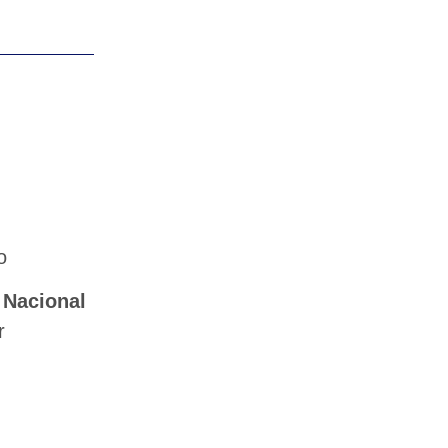
o
 Nacional
r