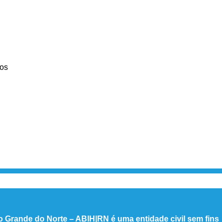
os
io Grande do Norte – ABIH|RN é uma entidade civil sem fins