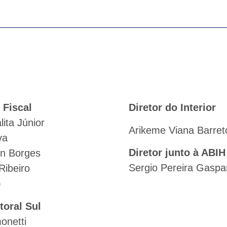
 Fiscal
Diretor do Interior
ita Júnior
Arikeme Viana Barret
va
Diretor junto à ABIH
n Borges
Sergio Pereira Gaspa
 Ribeiro
)
itoral Sul
onetti