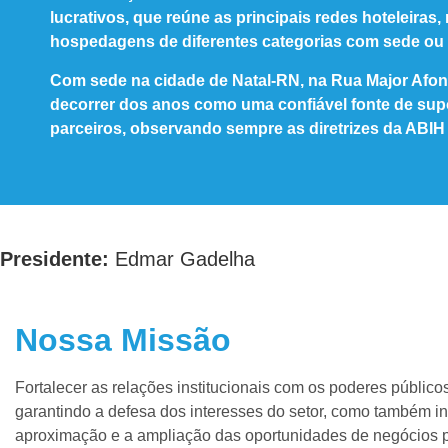
lucrativos, que reúne as principais redes hoteleiras,
hospedagens de diferentes categorias com sede ou 
Com sede na cidade de Natal-RN, na Rua Major Afon
decorrer dos anos como uma confiável fonte de supo
parceiros, observando sempre as diretrizes da ABIH
Presidente:
Edmar Gadelha
Nossa Missão
Fortalecer as relações institucionais com os poderes públicos
garantindo a defesa dos interesses do setor, como também in
aproximação e a ampliação das oportunidades de negócios p