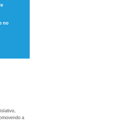
de
e no
e
slativo,
promovendo a