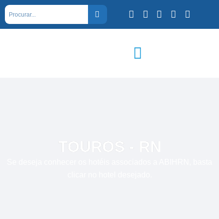
TOUROS - RN
Se deseja conhecer os hotéis associados a ABIHRN, basta
clicar no hotel desejado.