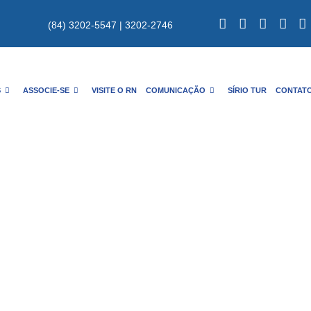
(84) 3202-5547 | 3202-2746
S
ASSOCIE-SE
VISITE O RN
COMUNICAÇÃO
SÍRIO TUR
CONTAT