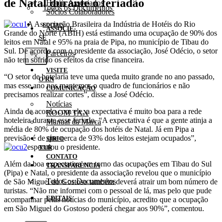
de Natal durante o feriadão
Hotéis Associados
Todos os Documentos
Sócios Colaboradores
A Associação Brasileira da Indústria de Hotéis do Rio
EDITAIS
ASSOCIE-
Grande do Norte (ABIH) está estimando uma ocupação de 90% dos
SE
leitos em Natal e 95% na praia de Pipa, no município de Tibau do
Sul. De acordo com o presidente da associação, José Odécio, o setor
Parceiros
X
não tem sofrido os efeitos da crise financeira.
VISITE
“O setor de hotelaria teve uma queda muito grande no ano passado,
O RN
mas esse ano nos mantemos o quadro de funcionários e não
COMUNICAÇÃO
precisamos realizar cortes”, disse a José Odécio.
Notícias
Ainda de acordo com ele, a expectativa é muito boa para a rede
ROOM TAX
hoteleira durante esse feriado. “A expectativa é que a gente atinja a
Manual da Marca
média de 80% de ocupação dos hotéis de Natal. Já em Pipa a
previsão é de que cerca de 93% dos leitos estejam ocupados”,
SÍRIO
especulou o presidente.
TUR
CONTATO
Além da boa expectativa em torno das ocupações em Tibau do Sul
TRANSPARÊNCIA
(Pipa) e Natal, o presidente da associação revelou que o município
Todos os Documentos
de São Miguel do Gostoso também deverá atrair um bom número de
turistas. “Não me informei com o pessoal de lá, mas pelo que pude
EDITAIS
acompanhar pelas notícias do município, acredito que a ocupação
em São Miguel do Gostoso poderá chegar aos 90%”, comentou.