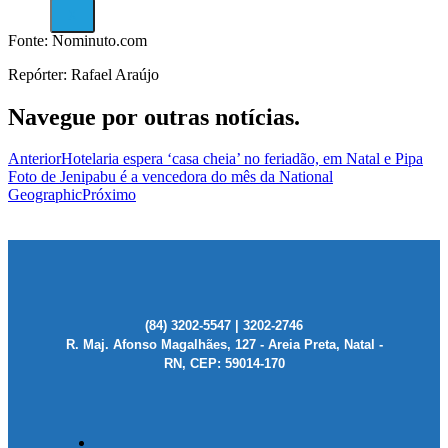
X
Fonte: Nominuto.com
Repórter: Rafael Araújo
Navegue por outras notícias.
Anterior
Hotelaria espera ‘casa cheia’ no feriadão, em Natal e Pipa
Foto de Jenipabu é a vencedora do mês da National
Geographic
Próximo
(84) 3202-5547 | 3202-2746
R. Maj. Afonso Magalhães, 127 - Areia Preta, Natal -
RN, CEP: 59014-170