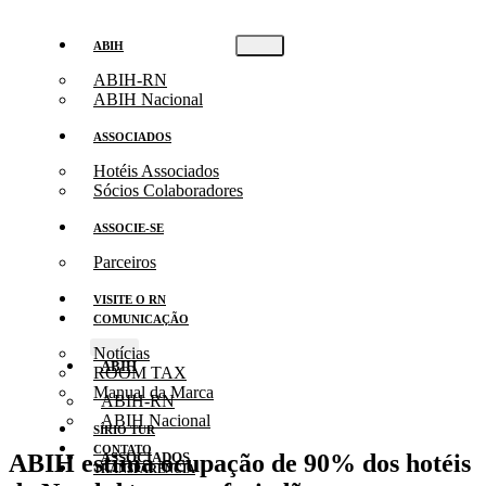
ABIH
ABIH-RN
ABIH Nacional
ASSOCIADOS
Hotéis Associados
Sócios Colaboradores
ASSOCIE-SE
Parceiros
VISITE O RN
COMUNICAÇÃO
Notícias
ABIH
ROOM TAX
Manual da Marca
ABIH-RN
ABIH Nacional
SÍRIO TUR
CONTATO
ABIH estima ocupação de 90% dos hotéis
ASSOCIADOS
TRANSPARÊNCIA