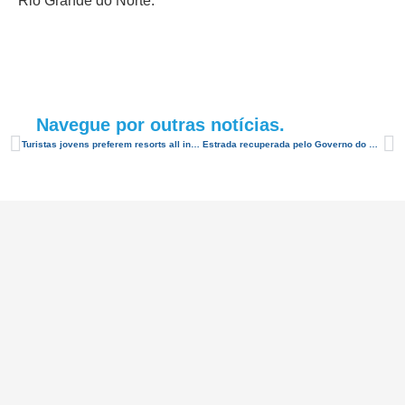
Rio Grande do Norte.
Navegue por outras notícias.
Turistas jovens preferem resorts all inclusive, diz estudo
Estrada recuperada pelo Governo do RN facilita turismo no Litoral Sul