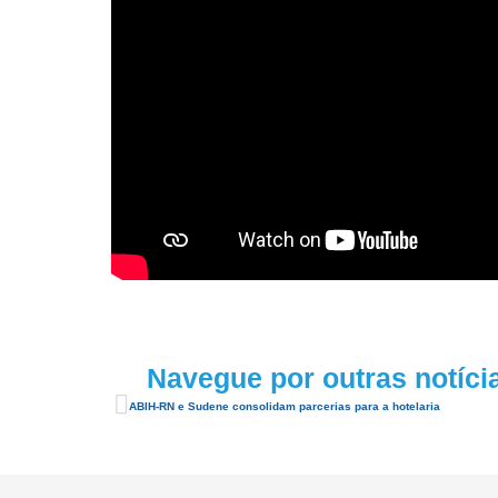
Navegue por outras notíci
ABIH-RN e Sudene consolidam parcerias para a hotelaria