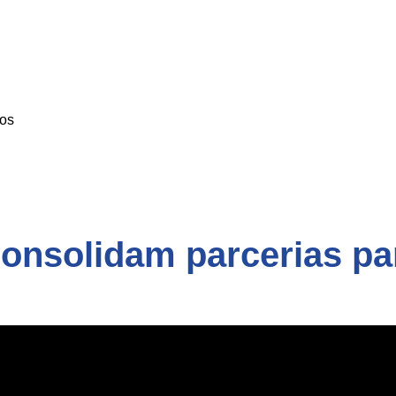
os
nsolidam parcerias par