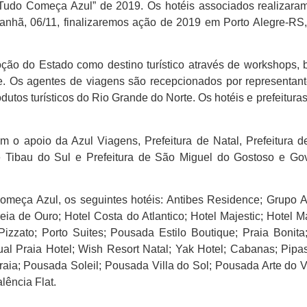
Tudo Começa Azul” de 2019. Os hotéis associados realizara
nhã, 06/11, finalizaremos ação de 2019 em Porto Alegre-RS,
ão do Estado como destino turístico através de workshops, b
e. Os agentes de viagens são recepcionados por representan
tos turísticos do Rio Grande do Norte. Os hotéis e prefeitura
o apoio da Azul Viagens, Prefeitura de Natal, Prefeitura d
e Tibau do Sul e Prefeitura de São Miguel do Gostoso e Gov
eça Azul, os seguintes hotéis: Antibes Residence; Grupo A
ia de Ouro; Hotel Costa do Atlantico; Hotel Majestic; Hotel Ma
zzato; Porto Suites; Pousada Estilo Boutique; Praia Bonita;
sual Praia Hotel; Wish Resort Natal; Yak Hotel; Cabanas; Pipa
a; Pousada Soleil; Pousada Villa do Sol; Pousada Arte do V
lência Flat.