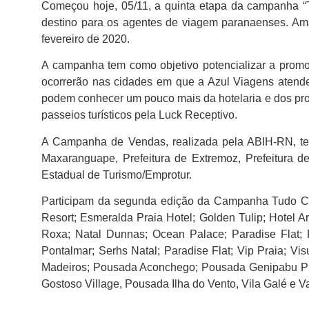
Começou hoje, 05/11, a quinta etapa da campanha “
destino para os agentes de viagem paranaenses. Ama
fevereiro de 2020.
A campanha tem como objetivo potencializar a promoç
ocorrerão nas cidades em que a Azul Viagens atend
podem conhecer um pouco mais da hotelaria e dos produ
passeios turísticos pela Luck Receptivo.
A Campanha de Vendas, realizada pela ABIH-RN, tem 
Maxaranguape, Prefeitura de Extremoz, Prefeitura d
Estadual de Turismo/Emprotur.
Participam da segunda edição da Campanha Tudo Com
Resort; Esmeralda Praia Hotel; Golden Tulip; Hotel Are
Roxa; Natal Dunnas; Ocean Palace; Paradise Flat; Pi
Pontalmar; Serhs Natal; Paradise Flat; Vip Praia; Vi
Madeiros; Pousada Aconchego; Pousada Genipabu Prai
Gostoso Village, Pousada Ilha do Vento, Vila Galé e Va