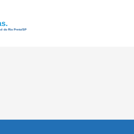
as.
sé do Rio Preto/SP