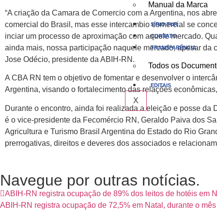
Manual da Marca
“A criação da Camara de Comercio com a Argentina, nos abre a
comercial do Brasil, mas esse intercambio comercial se conc
SÍRIO TUR
inciar um processo de aproximação com aquele mercado. Quan
CONTATO
ainda mais, nossa participação naquele mercado, apesar da cr
TRANSPARÊNCIA
Jose Odécio, presidente da ABIH-RN.
Todos os Document
A CBA RN tem o objetivo de fomentar e desenvolver o intercâmb
EDITAIS
Argentina, visando o fortalecimento das relações econômicas, 
X
Durante o encontro, ainda foi realizada a eleição e posse d
é o vice-presidente da Fecomércio RN, Geraldo Paiva dos San
Agricultura e Turismo Brasil Argentina do Estado do Rio Gran
prerrogativas, direitos e deveres dos associados e relaciona
Navegue por outras notícias.
ABIH-RN registra ocupação de 89% dos leitos de hotéis em N
ABIH-RN registra ocupação de 72,5% em Natal, durante o mês 