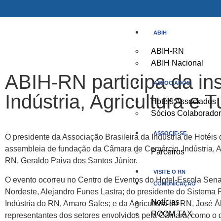
ABIH
ABIH-RN
ABIH Nacional
ABIH-RN participa da in
ASSOCIADOS
Indústria, Agricultura e
Hotéis Associados
Sócios Colaborado
ASSOCIE-SE
O presidente da Associação Brasileira da Indústria de Hotéis 
assembleia de fundação da Câmara de Comércio, Indústria, A
Parceiros
RN, Geraldo Paiva dos Santos Júnior.
VISITE O RN
O evento ocorreu no Centro de Eventos do Hotel-Escola Sena
COMUNICAÇÃO
Nordeste, Alejandro Funes Lastra; do presidente do Sistema
Notícias
Indústria do RN, Amaro Sales; e da Agricultura do RN, José
ROOM TAX
representantes dos setores envolvidos pela Câmara, como o d