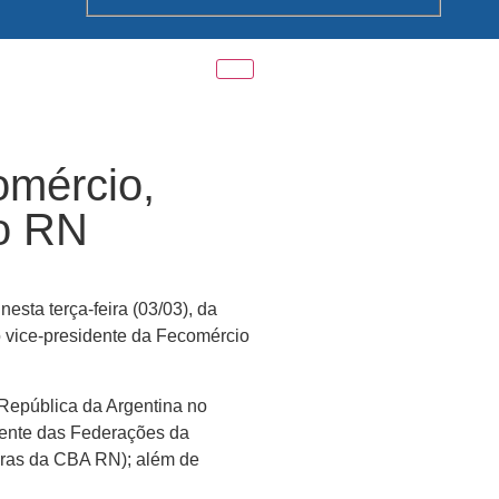
omércio,
do RN
esta terça-feira (03/03), da
o vice-presidente da Fecomércio
República da Argentina no
dente das Federações da
doras da CBA RN); além de