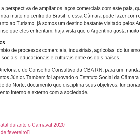
 perspectiva de ampliar os laços comerciais com este país, qu
entra muito no centro do Brasil, e essa Câmara pode fazer co
to ao Turismo, já somos um destino bastante visitado pelos A
ise que eles enfrentam, haja vista que o Argentino gosta muito
os
io de processos comerciais, industriais, agrícolas, do turismo 
sociais, educacionais e culturais entre os dois países.
a Diretoria e do Conselho Consultivo da CBA RN, para um mandat
tos Júnior. Também foi aprovado o Estatuto Social da Câmara 
de do Norte, documento que disciplina seus objetivos, funcionam
mento interno e externo com a sociedade.
atal durante o Carnaval 2020
de fevereiro