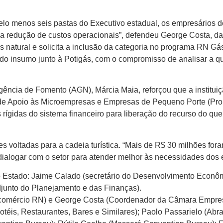
elo menos seis pastas do Executivo estadual, os empresários d
ara redução de custos operacionais”, defendeu George Costa, d
s natural e solicita a inclusão da categoria no programa RN Gá
fa do insumo junto à Potigás, com o compromisso de analisar a 
 Agência de Fomento (AGN), Márcia Maia, reforçou que a institui
 de Apoio às Microempresas e Empresas de Pequeno Porte (Pro
rígidas do sistema financeiro para liberação do recurso do que
ntes voltadas para a cadeia turística. “Mais de R$ 30 milhões fo
dialogar com o setor para atender melhor às necessidades dos
o Estado: Jaime Calado (secretário do Desenvolvimento Econômi
djunto do Planejamento e das Finanças).
(Fecomércio RN) e George Costa (Coordenador da Câmara Empre
otéis, Restaurantes, Bares e Similares); Paolo Passarielo (Ab