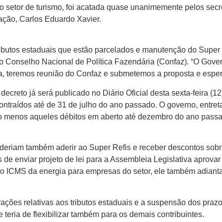
 o setor de turismo, foi acatada quase unanimemente pelos sec
ação, Carlos Eduardo Xavier.
ributos estaduais que estão parcelados e manutenção do Super R
Conselho Nacional de Política Fazendária (Confaz). “O Govern
a, teremos reunião do Confaz e submetemos a proposta e espe
decreto já será publicado no Diário Oficial desta sexta-feira (
contraídos até de 31 de julho do ano passado. O governo, entre
lo menos aqueles débitos em aberto até dezembro do ano passad
oderiam também aderir ao Super Refis e receber descontos sob
de enviar projeto de lei para a Assembleia Legislativa aprovar
o ICMS da energia para empresas do setor, ele também adianta
ações relativas aos tributos estaduais e a suspensão dos prazo
 teria de flexibilizar também para os demais contribuintes.