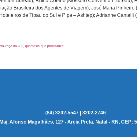
nvention Bureau); Rútilo Coelho (Mossoró Convention Bureau);
iação Brasileira dos Agentes de Viagem); José Maria Pinheiro 
teleiros de Tibau do Sul e Pipa – Ashtep); Adrianne Cantelli (
“Nossa luta é pela vida. Precisamos preservar tanto aqueles que estão na fila à espera de uma vaga na UTI, quanto os que precisam comprar o pão de cada dia.” – Afirma presidente da ABIH-RN sobre crise no setor de turismo
(84) 3202-5547 | 3202-2746
 Maj. Afonso Magalhães, 127 - Areia Preta, Natal - RN, CEP: