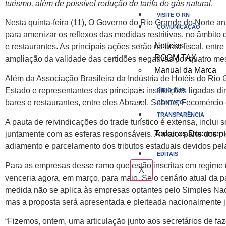
turismo, além de possível redução de tarifa do gás natural
.
VISITE O RN
Nesta quinta-feira (11), O Governo do Rio Grande do Norte an
COMUNICAÇÃO
para amenizar os reflexos das medidas restritivas, no âmbito
Notícias
e restaurantes. As principais ações serão na área fiscal, ent
ROOM TAX
ampliação da validade das certidões negativas por quatro mes
Manual da Marca
Além da Associação Brasileira da Indústria de Hotéis do Rio 
Estado e representantes das principais instituições ligadas
SÍRIO TUR
bares e restaurantes, entre eles Abrasel, Sebrae, Fecomércio 
CONTATO
TRANSPARÊNCIA
A pauta de reivindicações do trade turístico é extensa, inclui
Todos os Document
juntamente com as esferas responsáveis. A maior parte dos pl
adiamento e parcelamento dos tributos estaduais devidos pe
EDITAIS
Para as empresas desse ramo que estão inscritas em regime 
X
venceria agora, em março, para maio. Se o cenário atual da 
medida não se aplica às empresas optantes pelo Simples Nac
mas a proposta será apresentada e pleiteada nacionalmente j
“Fizemos, ontem, uma articulação junto aos secretários de fa