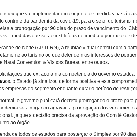
unciou que vai implementar um conjunto de medidas nas áreas de 
 do controle da pandemia da covid-19, para o setor do turismo
re elas a prorrogação por 90 dias do prazo de vencimento do IC
es – medidas que serão instituídas de imediato por meio de de
Grande do Norte (ABIH-RN), a reunião virtual contou com a part
 diretamente ao turismo ou que defendem os interesses de peq
e Natal Convention & Visitors Bureau entre outros.
 solicitações que extrapolam a competência do governo estadual 
os
eitos, o Estado já sinalizou de forma positiva e está comprome
las empresas do segmento enquanto durar o período de restriçõ
normal, o governo publicará decreto prorrogando o prazo par
pandemia se alongar ou agravar, a prorrogação dos vencimentos
ional, já que a decisão precisa da aprovação do Comitê Gest
unto ao órgão.
zenda de todos os estados para postergar o Simples por 90 dia