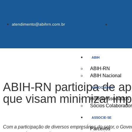
atendimento@abihrn.com.br
ABIH
ABIH-RN
ABIH Nacional
ABIH-RN participa de a
ASSOCIADOS
que visam minimizar imp
Hotéis Associados
Sócios Colaborado
ASSOCIE-SE
Com a participação de diversos empresários do setor, o Gover
Parceiros