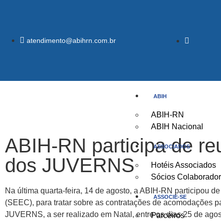
atendimento@abihrn.com.br
ABIH
ABIH-RN
ABIH Nacional
ABIH-RN participa de re
ASSOCIADOS
dos JUVERNS
Hotéis Associados
Sócios Colaborado
Na última quarta-feira, 14 de agosto, a ABIH-RN participou d
ASSOCIE-SE
(SEEC), para tratar sobre as contratações de acomodações p
JUVERNS, a ser realizado em Natal, entre os dias 25 de ago
Parceiros