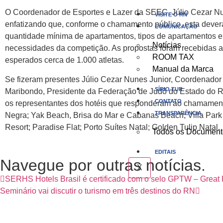
O Coordenador de Esportes e Lazer da SEEC, Júlio Cezar Nune
VISITE O RN
enfatizando que, conforme o chamamento público, esta deverá 
COMUNICAÇÃO
quantidade mínima de apartamentos, tipos de apartamentos e 
Notícias
necessidades da competição. As propostas foram recebidas at
ROOM TAX
esperados cerca de 1.000 atletas.
Manual da Marca
Se fizeram presentes Júlio Cezar Nunes Junior, Coordenado
SÍRIO TUR
Maribondo, Presidente da Federação de Judô do Estado do RN
CONTATO
os representantes dos hotéis que responderam ao chamamento 
TRANSPARÊNCIA
Negra; Yak Beach, Brisa do Mar e Cabanas Beach; Villa Park 
Resort; Paradise Flat; Porto Suítes Natal; Golden Tulip Natal.
Todos os Document
EDITAIS
Navegue por outras notícias.
X
SERHS Hotels Brasil é certificado com o selo GPTW – Great
Seminário vai discutir o turismo em três destinos do RN