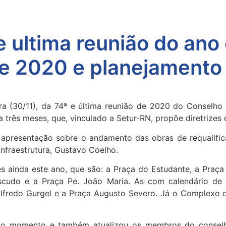
e ultima reunião do an
 de 2020 e planejamento
ra (30/11), da 74ª e última reunião de 2020 do Consel
 três meses, que, vinculado a Setur-RN, propõe diretrizes e
a apresentação sobre o andamento das obras de requalifi
nfraestrutura, Gustavo Coelho.
s ainda este ano, que são: a Praça do Estudante, a Praç
cudo e a Praça Pe. João Maria. As com calendário de 
alfredo Gurgel e a Praça Augusto Severo. Já o Complexo 
ou o momento e também atualizou os membros do conse