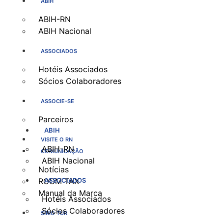
ABIH
ABIH-RN
ABIH Nacional
ASSOCIADOS
Hotéis Associados
Sócios Colaboradores
ASSOCIE-SE
Parceiros
ABIH
VISITE O RN
ABIH-RN
COMUNICAÇÃO
ABIH Nacional
Notícias
ROOM TAX
ASSOCIADOS
Manual da Marca
Hotéis Associados
Sócios Colaboradores
SÍRIO TUR