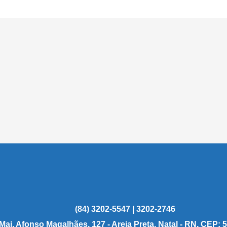
(84) 3202-5547 | 3202-2746
 Maj. Afonso Magalhães, 127 - Areia Preta, Natal - RN, CEP: