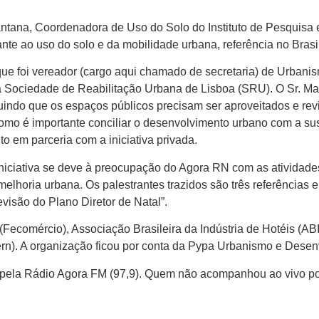
 Santana, Coordenadora de Uso do Solo do Instituto de Pesquis
ante ao uso do solo e da mobilidade urbana, referência no Brasil
 que foi vereador (cargo aqui chamado de secretaria) de Urban
a Sociedade de Reabilitação Urbana de Lisboa (SRU). O Sr. M
uindo que os espaços públicos precisam ser aproveitados e rev
o é importante conciliar o desenvolvimento urbano com a sus
to em parceria com a iniciativa privada.
iniciativa se deve à preocupação do Agora RN com as atividades
lhoria urbana. Os palestrantes trazidos são três referências e
visão do Plano Diretor de Natal”.
Fecomércio), Associação Brasileira da Indústria de Hotéis (AB
ern). A organização ficou por conta da Pypa Urbanismo e Desenv
 pela Rádio Agora FM (97,9). Quem não acompanhou ao vivo pod