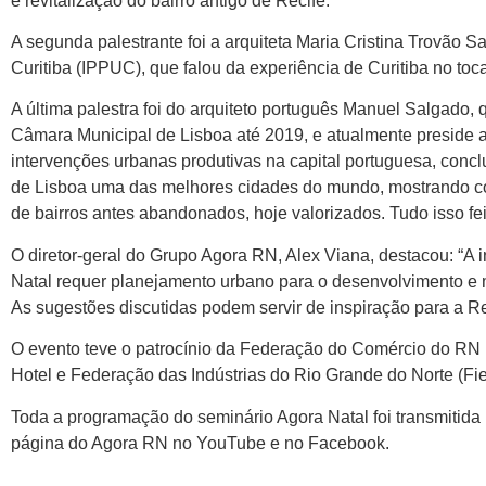
e revitalização do bairro antigo de Recife.
A segunda palestrante foi a arquiteta Maria Cristina Trovão
Curitiba (IPPUC), que falou da experiência de Curitiba no toc
A última palestra foi do arquiteto português Manuel Salgado,
Câmara Municipal de Lisboa até 2019, e atualmente preside 
intervenções urbanas produtivas na capital portuguesa, concl
de Lisboa uma das melhores cidades do mundo, mostrando com
de bairros antes abandonados, hoje valorizados. Tudo isso fei
O diretor-geral do Grupo Agora RN, Alex Viana, destacou: “A 
Natal requer planejamento urbano para o desenvolvimento e me
As sugestões discutidas podem servir de inspiração para a Re
O evento teve o patrocínio da Federação do Comércio do RN (
Hotel e Federação das Indústrias do Rio Grande do Norte (Fi
Toda a programação do seminário Agora Natal foi transmitida
página do Agora RN no YouTube e no Facebook.