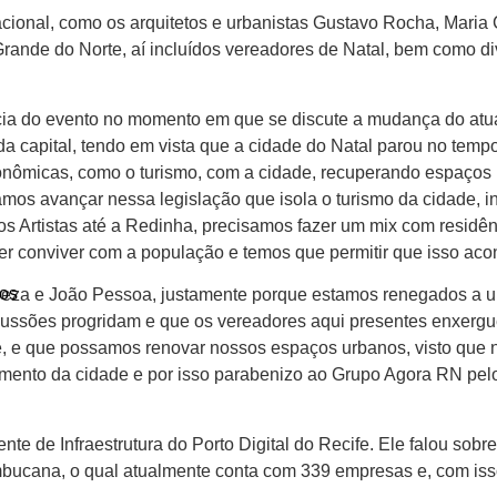
acional, como os arquitetos e urbanistas Gustavo Rocha, Maria 
rande do Norte, aí incluídos vereadores de Natal, bem como di
ia do evento no momento em que se discute a mudança do atual
 capital, tendo em vista que a cidade do Natal parou no tempo
conômicas, como o turismo, com a cidade, recuperando espaço
samos avançar nessa legislação que isola o turismo da cidade, int
dos Artistas até a Redinha, precisamos fazer um mix com residê
 quer conviver com a população e temos que permitir que isso ac
os
eza e João Pessoa, justamente porque estamos renegados a u
iscussões progridam e que os vereadores aqui presentes enxerg
ade, e que possamos renovar nossos espaços urbanos, visto que
mento da cidade e por isso parabenizo ao Grupo Agora RN pe
ente de Infraestrutura do Porto Digital do Recife. Ele falou sob
nambucana, o qual atualmente conta com 339 empresas e, com i