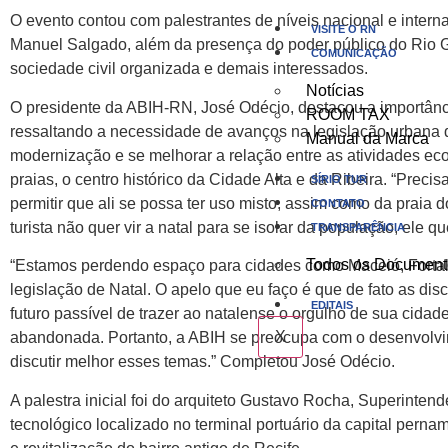
O evento contou com palestrantes de níveis nacional e intern
VISITE O RN
Manuel Salgado, além da presença do poder público do Rio G
COMUNICAÇÃO
sociedade civil organizada e demais interessados.
Notícias
O presidente da ABIH-RN, José Odécio, destacou a importânc
ROOM TAX
ressaltando a necessidade de avanços na legislação urbana da
Manual da Marca
modernização e se melhorar a relação entre as atividades e
praias, o centro histórico da Cidade Alta e da Ribeira. “Preci
SÍRIO TUR
permitir que ali se possa ter uso misto, assim como da praia 
CONTATO
turista não quer vir a natal para se isolar da população, ele
TRANSPARÊNCIA
Todos os Document
“Estamos perdendo espaço para cidades como Maceió, Fortal
legislação de Natal. O apelo que eu faço é que de fato as d
EDITAIS
futuro passível de trazer ao natalense o orgulho de sua cid
X
abandonada. Portanto, a ABIH se preocupa com o desenvolvi
discutir melhor esses temas.” Completou José Odécio.
A palestra inicial foi do arquiteto Gustavo Rocha, Superintend
tecnológico localizado no terminal portuário da capital per