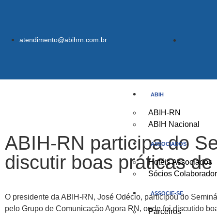
atendimento@abihrn.com.br
ABIH
ABIH-RN
ABIH Nacional
ABIH-RN participa do Se
ASSOCIADOS
discutir boas práticas de
Hotéis Associados
Sócios Colaborado
ASSOCIE-SE
O presidente da ABIH-RN, José Odécio, participou do Seminári
pelo Grupo de Comunicação Agora RN, onde foi discutido boa
Parceiros