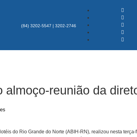
(84) 3202-5547 | 3202-2746
 almoço-reunião da direto
res
otéis do Rio Grande do Norte (ABIH-RN), realizou nesta terça-fe