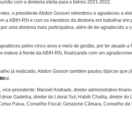
união com a diretoria eleita para o biênio 2021-2022.
ntes, o presidente Abdon Gosson relembrou e agradeceu a ele
 a ABIH-RN e com os membros da diretoria em trabalhar em pro
por uma diretoria mais participativa, além de ter agradecido a c
radeceu pelos cinco anos e meio de gestão, por ter atuado a fr
ue esteve à frente da ABIH-RN, finalizando com um agradecime
balho já realizado, Abdon Gosson também pautou tópicos que j
os
eral.
ice-presidente; Manoel Andrade, diretor administrativo-finance
dmar Gadelha, diretor do Litoral Sul; Habib Chalita, diretor do 
l; Celso Paiva, Conselho Fiscal; Gessione Câmara, Conselho de