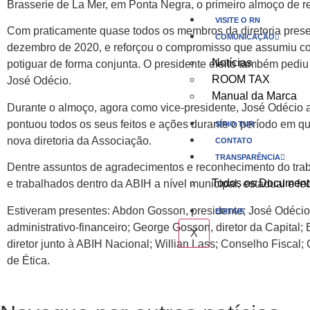
Brasserie de La Mer, em Ponta Negra, o primeiro almoço de re
VISITE O RN
Com praticamente quase todos os membros da diretoria prese
COMUNICAÇÃO
dezembro de 2020, e reforçou o compromisso que assumiu com
Notícias
potiguar de forma conjunta. O presidente eleito também pediu 
ROOM TAX
José Odécio.
Manual da Marca
Durante o almoço, agora como vice-presidente, José Odécio ag
pontuou todos os seus feitos e ações durante o período em q
SÍRIO TUR
nova diretoria da Associação.
CONTATO
TRANSPARÊNCIA
Dentre assuntos de agradecimentos e reconhecimento do tra
Todos os Document
e trabalhados dentro da ABIH a nível municipal, estadual e fed
Estiveram presentes: Abdon Gosson, presidente; José Odécio, v
EDITAIS
administrativo-financeiro; George Gosson, diretor da Capital; E
X
diretor junto à ABIH Nacional; Willian Lass; Conselho Fisca
de Ética.