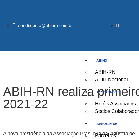
atendimento@abihrn.com.br
ABIH
ABIH-RN
ABIH Nacional
ABIH-RN realiza primeiro
ASSOCIADOS
2021-22
Hotéis Associados
Sócios Colaborado
ASSOCIE-SE
A nova presidência da Associação Brasileira da Indústria de H
Parceiros