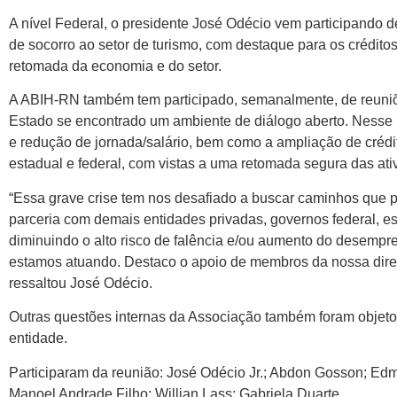
A nível Federal, o presidente José Odécio vem participando d
de socorro ao setor de turismo, com destaque para os créditos
retomada da economia e do setor.
A ABIH-RN também tem participado, semanalmente, de reuniõ
Estado se encontrado um ambiente de diálogo aberto. Nesse 
e redução de jornada/salário, bem como a ampliação de crédit
estadual e federal, com vistas a uma retomada segura das ati
“Essa grave crise tem nos desafiado a buscar caminhos que 
parceria com demais entidades privadas, governos federal, e
diminuindo o alto risco de falência e/ou aumento do desempr
estamos atuando. Destaco o apoio de membros da nossa diret
ressaltou José Odécio.
Outras questões internas da Associação também foram objeto
entidade.
Participaram da reunião: José Odécio Jr.; Abdon Gosson; Edm
Manoel Andrade Filho; Willian Lass; Gabriela Duarte.