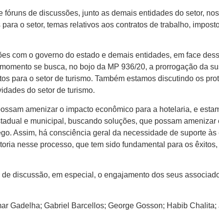
e fóruns de discussões, junto as demais entidades do setor, no
 para o setor, temas relativos aos contratos de trabalho, impos
es com o governo do estado e demais entidades, em face dess
momento se busca, no bojo da MP 936/20, a prorrogação da su
os para o setor de turismo. Também estamos discutindo os proto
vidades do setor de turismo.
possam amenizar o impacto econômico para a hotelaria, e esta
stadual e municipal, buscando soluções, que possam amenizar o
ego. Assim, há consciência geral da necessidade de suporte às
oria nesse processo, que tem sido fundamental para os êxitos
 de discussão, em especial, o engajamento dos seus associado
ar Gadelha; Gabriel Barcellos; George Gosson; Habib Chalita; 