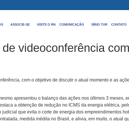
OS
ASSOCIE-SE
VISITE O RN
COMUNICAÇÃO
SÍRIO TUR
CONTATO
 de videoconferência com
onferência, com o objetivo de discutir o atual momento e as aç
 o mesmo apresentou o balanço das ações nos últimos 3 meses, 
 destaca a obtenção de redução no ICMS da energia elétrica, pe
udicial que evita o corte de energia dos empreendimentos hote
ratada, medida inédita no Brasil, e alivia, em muito, o atual 