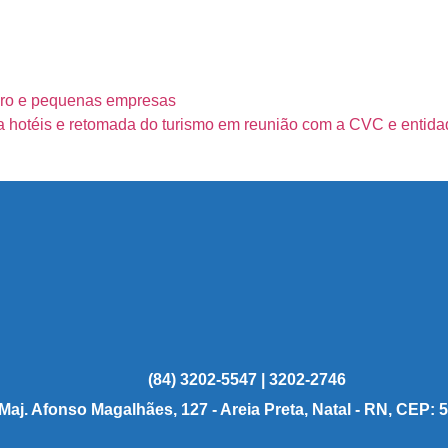
icro e pequenas empresas
a hotéis e retomada do turismo em reunião com a CVC e entidad
(84) 3202-5547 | 3202-2746
 Maj. Afonso Magalhães, 127 - Areia Preta, Natal - RN, CEP: