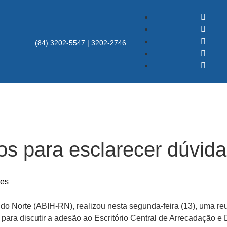
(84) 3202-5547 | 3202-2746
s para esclarecer dúvida
res
 do Norte (ABIH-RN), realizou nesta segunda-feira (13), uma reu
ara discutir a adesão ao Escritório Central de Arrecadação e D