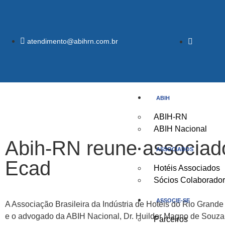
atendimento@abihrn.com.br
ABIH
ABIH-RN
ABIH Nacional
Abih-RN reune associado
ASSOCIADOS
Ecad
Hotéis Associados
Sócios Colaborado
ASSOCIE-SE
A Associação Brasileira da Indústria de Hotéis do Rio Grande
e o advogado da ABIH Nacional, Dr. Huilder Magno de Souza p
Parceiros