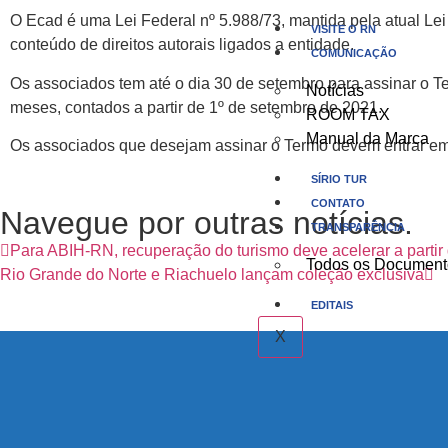
O Ecad é uma Lei Federal nº 5.988/73, mantida pela atual Lei 
VISITE O RN
conteúdo de direitos autorais ligados a entidade.
COMUNICAÇÃO
Os associados tem até o dia 30 de setembro para assinar o T
Notícias
meses, contados a partir de 1º de setembro de 2021.
ROOM TAX
Manual da Marca
Os associados que desejam assinar o Termo devem entrar em
SÍRIO TUR
CONTATO
Navegue por outras notícias.
TRANSPARÊNCIA
Para ABIH-RN, recuperação do turismo deve acelerar a partir
Todos os Document
Rio Grande do Norte e Riachuelo lançam coleção exclusiva
EDITAIS
X