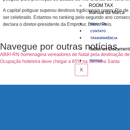
ROOM TAX
A capital potiguar superou destinos tradicionais como: Rio d
Manual da Marca
ser celebrado. Estamos no ranking pelo segundo ano consecut
declara o diretor-presidente da Emprotur, Bruno Reis.
SÍRIO TUR
CONTATO
TRANSPARÊNCIA
Navegue por outras notícias.
Todos os Document
ABIH-RN homenageia vereadores de Natal pela destinação de
EDITAIS
Ocupação hoteleira deve chegar a 65% na Semana Santa
X