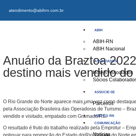
atendimento@abihrn.com.br
ABIH
ABIH-RN
ABIH Nacional
Anuário da Braztoa 2022
ASSOCIADOS
destino mais vendido do 
Hotéis Associados
Sócios Colaborado
ASSOCIE-SE
O Rio Grande do Norte aparece mais uma vez como destaque no
Parceiros
pela Associação Brasileira das Operadoras de Turismo – Brazt
vendido e visitado, empat
VISITE O RN
COMUNICAÇÃO
O resultado é fruto do trabalho realizado pela Emprotur – Emp
Notícias
potiguar para promoção do Estado do Rio Grande do Norte e