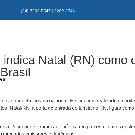
(84) 3202-5547 | 3202-2746
 indica Natal (RN) como
Brasil
res
 cenário do turismo nacional. Em anúncio realizado na noite d
oa, Natal/RN, a porta de entrada do turista no RN, figura com
ado com Gramado/RS.
resa Potiguar de Promoção Turística em parceria com os gestores
m mercados emissores estratégicos.