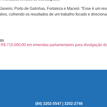
e Janeiro, Porto de Galinhas, Fortaleza e Maceió. “Esse é um re
ivo, colhendo os resultados de um trabalho focado e direcion
os
 R$ 710.000,00 em emendas parlamentares para divulgação do
(84) 3202-5547 | 3202-2746