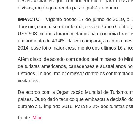
destes visitantes que contribuem muito para nossa e
divisas, emprego e renda para o país”, celebrou.
IMPACTO
– Vigente desde 17 de junho de 2019, a i
Turismo, com base em informações do Banco Central, 
US$ 598 milhões foram injetados na economia brasilei
um aumento de 43,4%. Já em comparação com o mês de
2014, esse foi o maior crescimento dos últimos 16 ano
Além disso, de acordo com dados preliminares do Min
de turistas americanos, canadenses e australianos 
Estados Unidos, maior emissor dentre os contemplad
visitantes.
De acordo com a Organização Mundial de Turismo, me
países. Outro dado técnico que embasou a decisão do g
durante a Olímpiada 2016. Para 82,2% dos turistas estr
Fonte:
Mtur