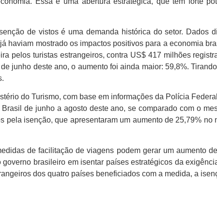
conomia. Essa é uma abertura estratégica, que tem forte pot
senção de vistos é uma demanda histórica do setor. Dados di
já haviam mostrado os impactos positivos para a economia bra
ra pelos turistas estrangeiros, contra US$ 417 milhões regist
 junho deste ano, o aumento foi ainda maior: 59,8%. Tirand
s.
istério do Turismo, com base em informações da Polícia Feder
no Brasil de junho a agosto deste ano, se comparado com o m
os pela isenção, que apresentaram um aumento de 25,79% no 
didas de facilitação de viagens podem gerar um aumento de 
overno brasileiro em isentar países estratégicos da exigência
angeiros dos quatro países beneficiados com a medida, a isenção