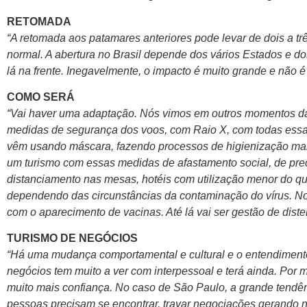
RETOMADA
“A retomada aos patamares anteriores pode levar de dois a t
normal. A abertura no Brasil depende dos vários Estados e d
lá na frente. Inegavelmente, o impacto é muito grande e não é 
COMO SERÁ
“Vai haver uma adaptação. Nós vimos em outros momentos da h
medidas de segurança dos voos, com Raio X, com todas essas
vêm usando máscara, fazendo processos de higienização mais 
um turismo com essas medidas de afastamento social, de pre
distanciamento nas mesas, hotéis com utilização menor do qu
dependendo das circunstâncias da contaminação do vírus. No f
com o aparecimento de vacinas. Até lá vai ser gestão de dist
TURISMO DE NEGÓCIOS
“Há uma mudança comportamental e cultural e o entendimento 
negócios tem muito a ver com interpessoal e terá ainda. Por m
muito mais confiança. No caso de São Paulo, a grande tendên
pessoas precisam se encontrar, travar negociações gerando ní