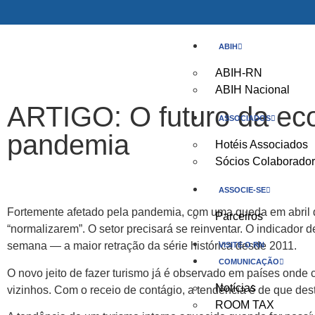
ABIH
ABIH-RN
ABIH Nacional
ARTIGO: O futuro da eco
ASSOCIADOS
pandemia
Hotéis Associados
Sócios Colaborado
ASSOCIE-SE
Fortemente afetado pela pandemia, com uma queda em abril d
Parceiros
“normalizarem”. O setor precisará se reinventar. O indicador d
semana — a maior retração da série histórica desde 2011.
VISITE O RN
COMUNICAÇÃO
O novo jeito de fazer turismo já é observado em países onde 
Notícias
vizinhos. Com o receio de contágio, a tendência é de que des
ROOM TAX