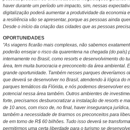
haver durante um período um impacto, sim, nessas expectati
digitalização poderá aumentar a produtividade da economia e 
a resiliência vão se apresentar, porque as pessoas ainda que
Desde o início da criação das cidades que as pessoas precisam
OPORTUNIDADES
“As viagens ficarão mais complexas, não sabemos exatamente
poderão ensejar o risco da quarentena na chegada (do país) p
internamente no Brasil, como resorts e desenvolvimento do t
área, tem muita burocracia e preconceito da área ambiental. 
grande oportunidade. Também nesses parques deveríamos ob
que deverá se desenvolver no Brasil, atendendo à lógica do 
parques temáticos da Flórida, e nós podemos desenvolver es
potencial nessa área também. Outros ambientes de investimen
forte, precisamos desburocratizar a instalação de resorts e m
de 10 anos, com risco de, no final, haver insegurança jurídica
também a necessidade de tirarmos os preconceitos para liber
de em torno de R$ 60 bilhões. Tudo isso deverá se transform
permitirmos uma certa liberdade para o turismo se desenvolve