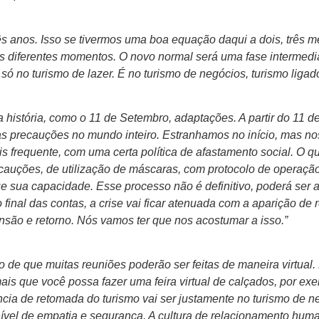
rês anos. Isso se tivermos uma boa equação daqui a dois, três
os diferentes momentos. O novo normal será uma fase intermed
só no turismo de lazer. É no turismo de negócios, turismo ligado
istória, como o 11 de Setembro, adaptações. A partir do 11 d
 precauções no mundo inteiro. Estranhamos no início, mas nos
frequente, com uma certa política de afastamento social. O qu
cauções, de utilização de máscaras, com protocolo de operaçã
e sua capacidade. Esse processo não é definitivo, poderá ser 
inal das contas, a crise vai ficar atenuada com a aparição de
ensão e retorno. Nós vamos ter que nos acostumar a isso.”
de que muitas reuniões poderão ser feitas de maneira virtual. 
ais que você possa fazer uma feira virtual de calçados, por exe
cia de retomada do turismo vai ser justamente no turismo de n
vel de empatia e segurança. A cultura de relacionamento humano