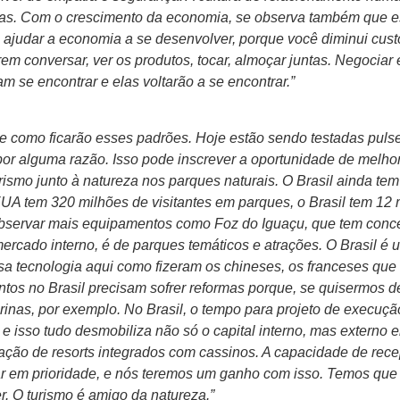
vas. Com o crescimento da economia, se observa também que es
ajudar a economia a se desenvolver, porque você diminui custo
rem conversar, ver os produtos, tocar, almoçar juntas. Negocia
 se encontrar e elas voltarão a se encontrar.”
 como ficarão esses padrões. Hoje estão sendo testadas pulsei
or alguma razão. Isso pode inscrever a oportunidade de melhor
urismo junto à natureza nos parques naturais. O Brasil ainda t
EUA tem 320 milhões de visitantes em parques, o Brasil tem 12 
servar mais equipamentos como Foz do Iguaçu, que tem conces
mercado interno, é de parques temáticos e atrações. O Brasil 
sa tecnologia aqui como fizeram os chineses, os franceses que
tos no Brasil precisam sofrer reformas porque, se quisermos d
arinas, por exemplo. No Brasil, o tempo para projeto de execuç
, e isso tudo desmobiliza não só o capital interno, mas externo 
ação de resorts integrados com cassinos. A capacidade de rece
ar em prioridade, e nós teremos um ganho com isso. Temos que 
r. O turismo é amigo da natureza.”