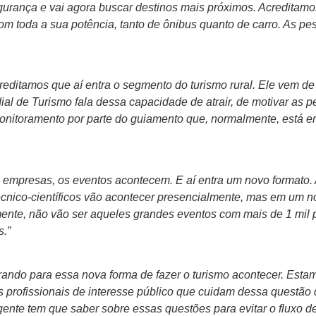
gurança e vai agora buscar destinos mais próximos. Acreditamo
com toda a sua potência, tanto de ônibus quanto de carro. As pe
ditamos que aí entra o segmento do turismo rural. Ele vem de 
al de Turismo fala dessa capacidade de atrair, de motivar as pe
nitoramento por parte do guiamento que, normalmente, está em
 As empresas, os eventos acontecem. E aí entra um novo format
écnico-científicos vão acontecer presencialmente, mas em um no
lmente, não vão ser aqueles grandes eventos com mais de 1 mil
s.”
ando para essa nova forma de fazer o turismo acontecer. Esta
 profissionais de interesse público que cuidam dessa questão
 gente tem que saber sobre essas questões para evitar o fluxo 