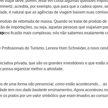
el viajar deve, porém, levar em conta algumas questões import
mmertz, acredita, por exemplo, que para que a cadeia opere, se
lidade, é natural que as agências de viagem baixem suas comis
roduto de retomada de massa. Quando se tratar de produto de 
ção de importações, ou seja, aquelas pessoas que viajariam pa
os
s viagens ficarão mais complexas, nós não sabemos exatamente 
e Profissionais do Turismo, Lenora Horn Schneider, o novo cená
ciativa privada, que são os grandes investidores e que estão
 possa organizar melhor a atividade.
os de uma forma não presencial, como estão acontecendo… as 
ividade tem nos dado bastante ensinamentos. Agora aconteceu n
 os pratos por um valor simbólico que eram levados ao consumi