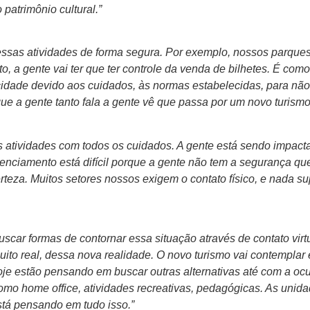
 patrimônio cultural.”
ssas atividades de forma segura. Por exemplo, nossos parques
 a gente vai ter que ter controle da venda de bilhetes. É co
idade devido aos cuidados, às normas estabelecidas, para não
ue a gente tanto fala a gente vê que passa por um novo turismo,
atividades com todos os cuidados. A gente está sendo impact
nciamento está difícil porque a gente não tem a segurança que
eza. Muitos setores nossos exigem o contato físico, e nada sup
ar formas de contornar essa situação através de contato virtua
uito real, dessa nova realidade. O novo turismo vai contempla
 hoje estão pensando em buscar outras alternativas até com a 
como home office, atividades recreativas, pedagógicas. As unid
está pensando em tudo isso.”