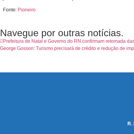
Fonte:
Pioneiro
Navegue por outras notícias.
Prefeitura de Natal e Governo do RN confirmam retomada das
George Gosson: Turismo precisará de crédito e redução de im
R.