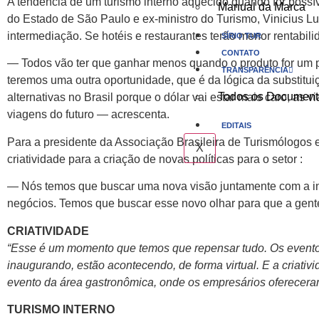
A tendência de um turismo interno aquecido quando for possív
Manual da Marca
do Estado de São Paulo e ex-ministro do Turismo, Vinicius Lu
intermediação. Se hotéis e restaurantes terão menor rentabi
SÍRIO TUR
CONTATO
— Todos vão ter que ganhar menos quando o produto for um p
TRANSPARÊNCIA
teremos uma outra oportunidade, que é da lógica da substitui
Todos os Document
alternativas no Brasil porque o dólar vai estar mais caro, a
viagens do futuro — acrescenta.
EDITAIS
Para a presidente da Associação Brasileira de Turismólogos 
X
criatividade para a criação de novas políticas para o setor :
— Nós temos que buscar uma nova visão juntamente com a ini
negócios. Temos que buscar esse novo olhar para que a gente
CRIATIVIDADE
“Esse é um momento que temos que repensar tudo. Os event
inaugurando, estão acontecendo, de forma virtual. E a criat
evento da área gastronômica, onde os empresários ofereceram
TURISMO INTERNO