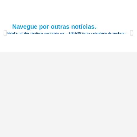
Navegue por outras notícias.
Natal é um dos destinos nacionais mais pesquisados por brasileiros
ABIH-RN inicia calendário de workshops 2015 em fevereiro