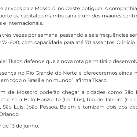
erar voos para Mossoró, no Oeste potiguar. A companhia
oporto da capital pernambucana é um dos maiores centro
e internacionais.
rota três vezes por semana, passando a seis frequências 
R 72-600, com capacidade para até 70 assentos. O iníci
iel Tkacz, defende que a nova rota permitirá o desenvol
sença no Rio Grande do Norte e ofereceremos ainda ma
em todo o Brasil e no mundo”, afirma Tkacz.
rem de Mossoró poderão chegar a cidades como São 
tar-se a Belo Horizonte (Confins), Rio de Janeiro (Galeã
ina, São Luís, João Pessoa, Belém e também dois dos de
Orlando.
r de 13 de junho: