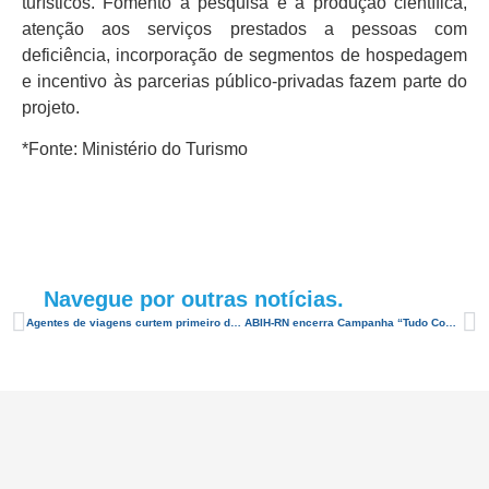
turísticos. Fomento à pesquisa e à produção científica,
atenção aos serviços prestados a pessoas com
deficiência, incorporação de segmentos de hospedagem
e incentivo às parcerias público-privadas fazem parte do
projeto.
*Fonte: Ministério do Turismo
Navegue por outras notícias.
Agentes de viagens curtem primeiro dia de Famtour em Natal
ABIH-RN encerra Campanha “Tudo Começa Azul” com sucesso de vendas e premiação de 01 carro 0km