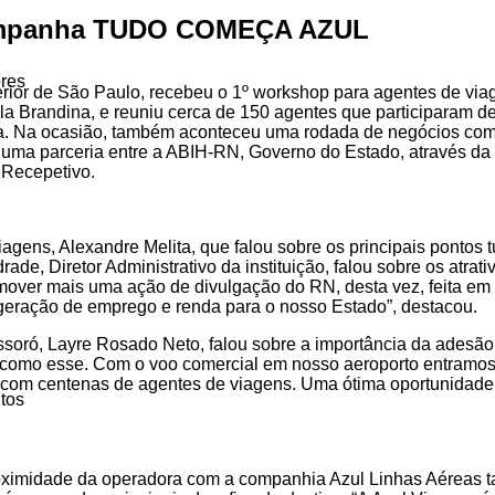
campanha TUDO COMEÇA AZUL
res
nterior de São Paulo, recebeu o 1º workshop para agentes de 
a Brandina, e reuniu cerca de 150
agentes que participaram de
leira. Na ocasião, também aconteceu uma rodada de negócios com
 de uma parceria entre a ABIH-RN, Governo do Estado, atrav
 Recepetivo.
agens, Alexandre Melita, que falou sobre os principais pontos t
, Diretor Administrativo da instituição, falou sobre os atrativ
omover mais uma ação de divulgação do RN, desta vez, feita e
 geração de emprego e renda para o nosso Estado”, destacou.
soró, Layre Rosado Neto, falou sobre a importância da adesã
o como esse. Com o voo comercial em nosso aeroporto entramos 
o com centenas de agentes de viagens. Uma ótima oportunidade
tos
 proximidade da operadora com a companhia Azul Linhas Aéreas