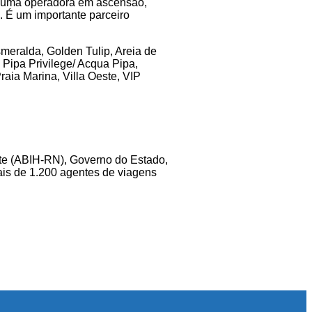
 é uma operadora em ascensão,
 É um importante parceiro
smeralda, Golden Tulip, Areia de
 Pipa Privilege/ Acqua Pipa,
Praia Marina, Villa Oeste, VIP
te (ABIH-RN), Governo do Estado,
ais de 1.200 agentes de viagens