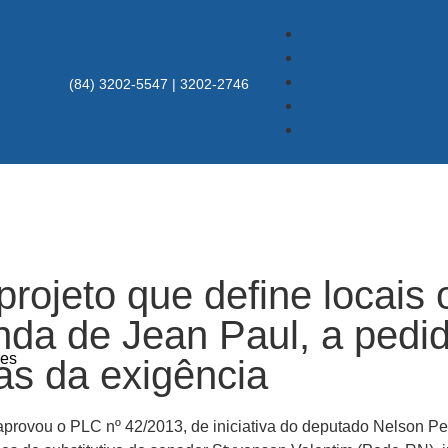
(84) 3202-5547 | 3202-2746
ojeto que define locais 
enda de Jean Paul, a pedi
res
as da exigência
rovou o PLC nº 42/2013, de iniciativa do deputado Nelson Pel