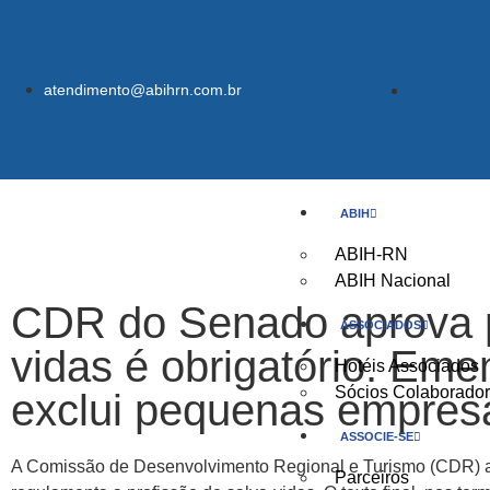
atendimento@abihrn.com.br
ABIH
ABIH-RN
ABIH Nacional
CDR do Senado aprova pr
ASSOCIADOS
vidas é obrigatório. Em
Hotéis Associados
Sócios Colaborado
exclui pequenas empres
ASSOCIE-SE
A Comissão de Desenvolvimento Regional e Turismo (CDR) ap
Parceiros