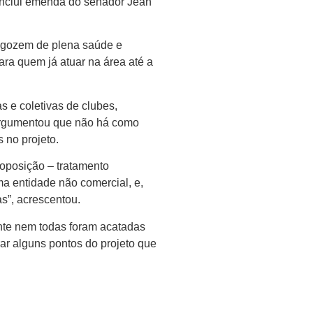
 inclui emenda do senador Jean
e gozem de plena saúde e
ra quem já atuar na área até a
s e coletivas de clubes,
 argumentou que não há como
 no projeto.
roposição – tratamento
a entidade não comercial, e,
s”, acrescentou.
nte nem todas foram acatadas
ar alguns pontos do projeto que