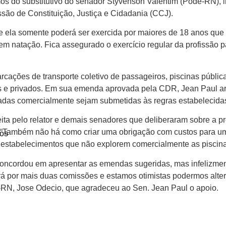
ermos do substitutivo do senador Styvenson Valentim (Pode-RN),
são de Constituição, Justiça e Cidadania (CCJ).
ue ela somente poderá ser exercida por maiores de 18 anos qu
atação. Fica assegurado o exercício regular da profissão pa
ações de transporte coletivo de passageiros, piscinas pública
cos e privados. Em sua emenda aprovada pela CDR, Jean Paul
das comercialmente sejam submetidas às regras estabelecidas
ita pelo relator e demais senadores que deliberaram sobre a p
 “Também não há como criar uma obrigação com custos para um
os
 estabelecimentos que não explorem comercialmente as piscina
concordou em apresentar as emendas sugeridas, mas infelizme
ará por mais duas comissões e estamos otimistas podermos alter
IH-RN, Jose Odecio, que agradeceu ao Sen. Jean Paul o apoio.