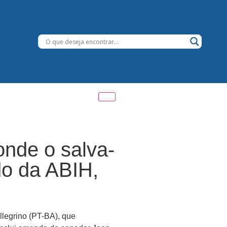
onde o salva-
do da ABIH,
legrino (PT-BA), que