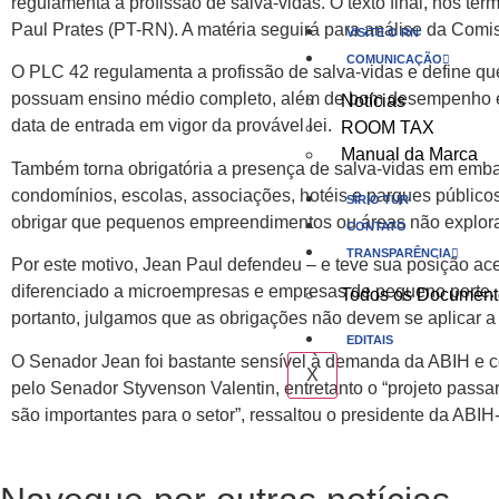
regulamenta a profissão de salva-vidas. O texto final, nos t
Paul Prates (PT-RN). A matéria seguirá para análise da Comis
VISITE O RN
COMUNICAÇÃO
O PLC 42 regulamenta a profissão de salva-vidas e define q
possuam ensino médio completo, além de bom desempenho em n
Notícias
data de entrada em vigor da provável lei.
ROOM TAX
Manual da Marca
Também torna obrigatória a presença de salva-vidas em embarc
condomínios, escolas, associações, hotéis e parques públi
SÍRIO TUR
obrigar que pequenos empreendimentos ou áreas não explora
CONTATO
TRANSPARÊNCIA
Por este motivo, Jean Paul defendeu – e teve sua posição ace
diferenciado a microempresas e empresas de pequeno porte.
Todos os Document
portanto, julgamos que as obrigações não devem se aplicar a
EDITAIS
O Senador Jean foi bastante sensível à demanda da ABIH e 
X
pelo Senador Styvenson Valentin, entretanto o “projeto pass
são importantes para o setor”, ressaltou o presidente da AB