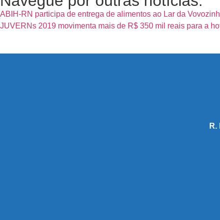
Navegue por outras notícias.
ABIH-RN participa de entrega de alimentos ao Lar da Vovozinha
JUVERNs 2019 movimenta mais de R$ 350 mil reais para a hote
R.