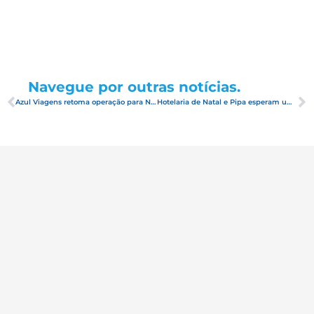
Navegue por outras notícias.
Azul Viagens retoma operação para Natal com voos dedicados para a alta temporada
Hotelaria de Natal e Pipa esperam uma ocupação de 84% para o feriadão de 02 de novembro