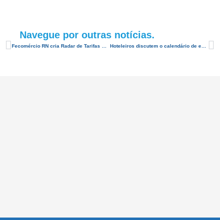
Navegue por outras notícias.
Fecomércio RN cria Radar de Tarifas Aéreas para monitorar preço de passagens para Natal e destinos vizinhos
Hoteleiros discutem o calendário de eventos para o 1º semestre de 2019