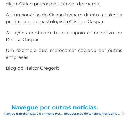
diagnóstico precoce do câncer de mama.
As funcionárias do Ocean tiveram direito a palestra
proferida pela mastologista Cristine Gaspar.
As ações contaram todo o apoio e incentivo de
Denise Gaspar.
Um exemplo que merece ser copiado por outras
empresas.
Blog do Heitor Gregório
Navegue por outras notícias.
Senac Barreira Roxa é o primeiro Hotel brasileiro a receber certificados da fundação internacional Green Destinations em reconhecimento à gestão sustentável e combate ao coronavírus
Recuperação do turismo: Presidente da ABIH-RN comenta o momento atual do setor