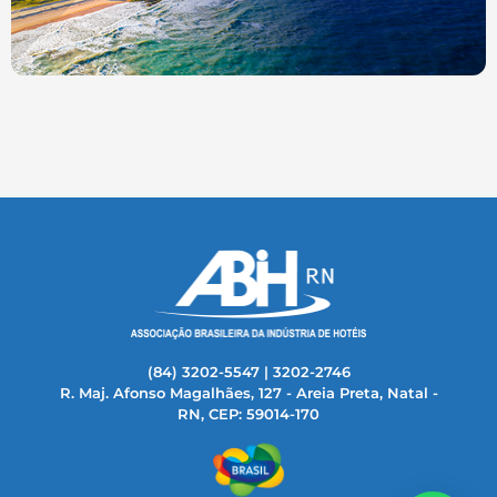
(84) 3202-5547 | 3202-2746
R. Maj. Afonso Magalhães, 127 - Areia Preta, Natal -
RN, CEP: 59014-170