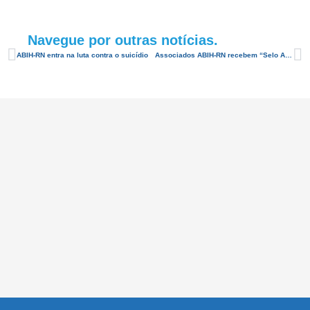
Navegue por outras notícias.
ABIH-RN entra na luta contra o suicídio
Associados ABIH-RN recebem “Selo Azul” de qualidade de distribuição de água potável