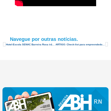
Navegue por outras notícias.
Hotel-Escola SENAC Barreira Roxa irá abrigar servidores da saúde durante suas folgas
ARTIGO: Check-list para empreendedores conter a crise e salvar o caixa