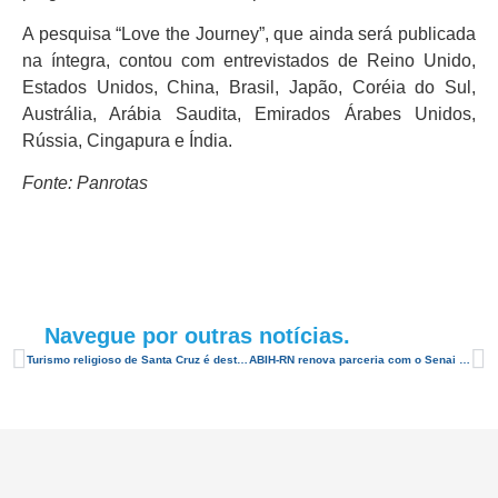
A pesquisa “Love the Journey”, que ainda será publicada
na íntegra, contou com entrevistados de Reino Unido,
Estados Unidos, China, Brasil, Japão, Coréia do Sul,
Austrália, Arábia Saudita, Emirados Árabes Unidos,
Rússia, Cingapura e Índia.
Fonte: Panrotas
Navegue por outras notícias.
Turismo religioso de Santa Cruz é destaque no Jornal O Estado de São Paulo
ABIH-RN renova parceria com o Senai para capacitação de mão de obra do setor hoteleiro