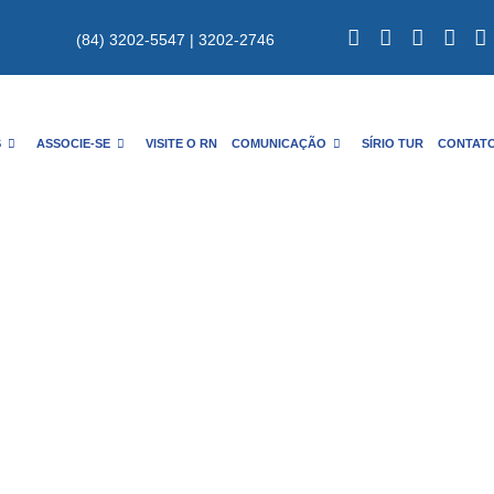
(84) 3202-5547 | 3202-2746
S
ASSOCIE-SE
VISITE O RN
COMUNICAÇÃO
SÍRIO TUR
CONTAT