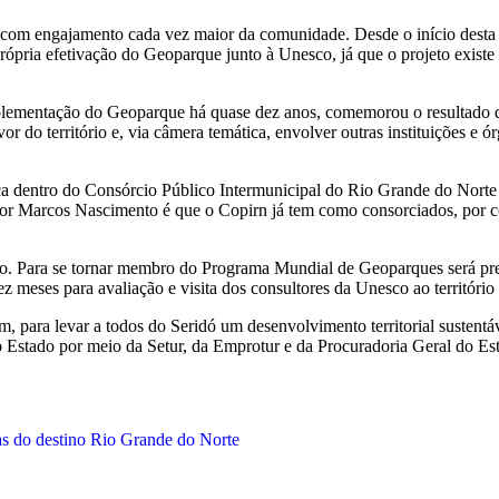
com engajamento cada vez maior da comunidade. Desde o início desta g
pria efetivação do Geoparque junto à Unesco, já que o projeto existe de
ementação do Geoparque há quase dez anos, comemorou o resultado da 
 do território e, via câmera temática, envolver outras instituições e ór
dentro do Consórcio Público Intermunicipal do Rio Grande do Norte (Co
or Marcos Nascimento é que o Copirn já tem como consorciados, por c
. Para se tornar membro do Programa Mundial de Geoparques será pre
z meses para avaliação e visita dos consultores da Unesco ao territóri
, para levar a todos do Seridó um desenvolvimento territorial sustentá
o Estado por meio da Setur, da Emprotur e da Procuradoria Geral do E
 do destino Rio Grande do Norte