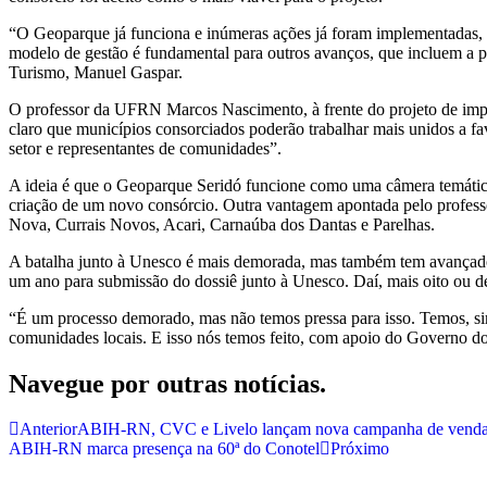
“O Geoparque já funciona e inúmeras ações já foram implementadas, 
modelo de gestão é fundamental para outros avanços, que incluem a pró
Turismo, Manuel Gaspar.
O professor da UFRN Marcos Nascimento, à frente do projeto de impl
claro que municípios consorciados poderão trabalhar mais unidos a favor
setor e representantes de comunidades”.
A ideia é que o Geoparque Seridó funcione como uma câmera temática 
criação de um novo consórcio. Outra vantagem apontada pelo profess
Nova, Currais Novos, Acari, Carnaúba dos Dantas e Parelhas.
A batalha junto à Unesco é mais demorada, mas também tem avançado
um ano para submissão do dossiê junto à Unesco. Daí, mais oito ou de
“É um processo demorado, mas não temos pressa para isso. Temos, sim
comunidades locais. E isso nós temos feito, com apoio do Governo d
Navegue por outras notícias.
Anterior
ABIH-RN, CVC e Livelo lançam nova campanha de vendas
ABIH-RN marca presença na 60ª do Conotel
Próximo