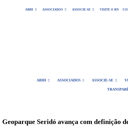
ABIH
ASSOCIADOS
ASSOCIE-SE
VISITE O RN
CO
ABIH
ASSOCIADOS
ASSOCIE-SE
V
TRANSPAR
Geoparque Seridó avança com definição de