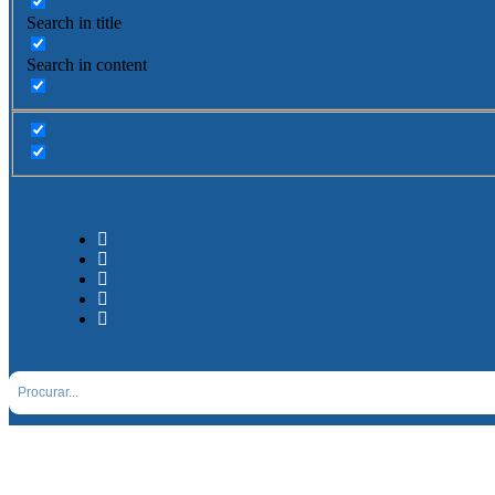
Search in title
Search in content