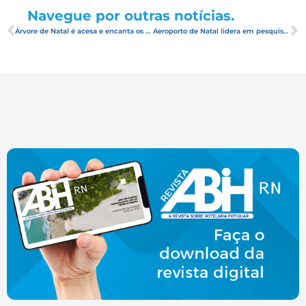
Navegue por outras notícias.
Árvore de Natal é acesa e encanta os natalenses
Aeroporto de Natal lidera em pesquisa de satisfação