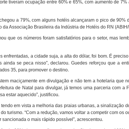
Norte tiveram ocupação entre 60% e 65%, com aumento de 7%
chegou a 79%, com alguns hotéis alcançaram o pico de 90% do
 da Associação Brasileira da Indústria de Hotéis do RN (ABIH
ou que os números foram satisfatórios para o setor, mas lemb
 enfrentadas, a cidade suja, a alta do dólar, foi bom. É precis
as ainda se peca nisso”, declarou. Guedes reforçou que a en
ados 35, para promover o destino.
vestem maciçamente em divulgação e não tem a hotelaria que 
eitura de Natal para divulgar, já temos uma parceria com a 
a estar aquecido”, justificou.
tendo em vista a melhoria das praias urbanas, a sinalização 
do turismo. “Com a redução, vamos voltar a competir com os o
r sancionada o mais rápido possível”, acrescentou.