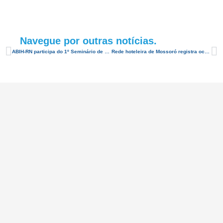
Navegue por outras notícias.
ABIH-RN participa do 1º Seminário de Turismo de Natal
Rede hoteleira de Mossoró registra ocupação de 100% no primeiro dia do “Mossoró Cidade Junina”