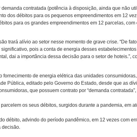
r demanda contratada (potência à disposição, ainda que não ut
ento dos débitos para os pequenos empreendimentos em 12 veze
ébitos para os grandes empreendimentos em 12 parcelas, com e
são trará alívio ao setor nesse momento de grave crise. “De 
 significativo, pois a conta de energia desses estabelecimento
ntal, dai a importância dessa decisão para o setor de hoteis.”, 
fornecimento de energia elétrica das unidades consumidoras,
de Pública, editado pelo Governo do Estado, desde que as dív
 consumidoras, que possuem contrato por “demanda contratada
 parcelem os seus débitos, surgidos durante a pandemia, em at
do débito, advindo do período pandêmico, em 12 vezes com ent
a decisão.