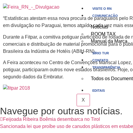
VISITE O RN
COMUNICAÇÃO
“Estatísticas atestam essa nova procura de paraguaios pelo R
em divulgação no Paraguai, temos atraído cada vez mais esses
Notícias
ROOM TAX
Durante a Fitpar, a comitiva potiguar participou de rodada 
Manual da Marca
comerciais e distribuição de material promocional para o públ
Brasileira da Indústria de Hotéis (ABIH-RN).
SÍRIO TUR
CONTATO
A Feira aconteceu no Centro de Convenções Mariscal Lopez, n
TRANSPARÊNCIA
potiguar, participaram outros nove estados brasileiros. Hoje, o
segundo dados da Embratur.
Todos os Document
EDITAIS
X
Navegue por outras notícias.
Feijoada Ribeira Boêmia desembarca no Tirol
Sancionada lei que proíbe uso de canudos plásticos em estab