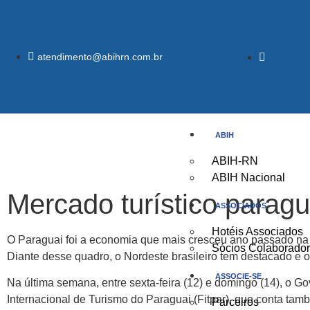
atendimento@abihrn.com.br
ABIH
ABIH-RN
ABIH Nacional
Mercado turístico paragu
ASSOCIADOS
Hotéis Associados
O Paraguai foi a economia que mais cresceu ano passado na A
Sócios Colaborado
Diante desse quadro, o Nordeste brasileiro tem destacado e 
ASSOCIE-SE
Na última semana, entre sexta-feira (12) e domingo (14), o G
Internacional de Turismo do Paraguai (Fitpar), que conta tam
Parceiros