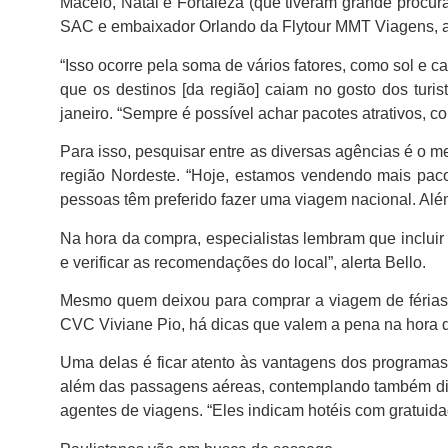
Maceió, Natal e Fortaleza (que tiveram grande procura
SAC e embaixador Orlando da Flytour MMT Viagens, alé
“Isso ocorre pela soma de vários fatores, como sol e 
que os destinos [da região] caiam no gosto dos tur
janeiro. “Sempre é possível achar pacotes atrativos, 
Para isso, pesquisar entre as diversas agências é o m
região Nordeste. “Hoje, estamos vendendo mais pacot
pessoas têm preferido fazer uma viagem nacional. Além
Na hora da compra, especialistas lembram que incluir 
e verificar as recomendações do local”, alerta Bello.
Mesmo quem deixou para comprar a viagem de férias
CVC Viviane Pio, há dicas que valem a pena na hora d
Uma delas é ficar atento às vantagens dos programas
além das passagens aéreas, contemplando também diár
agentes de viagens. “Eles indicam hotéis com gratuid