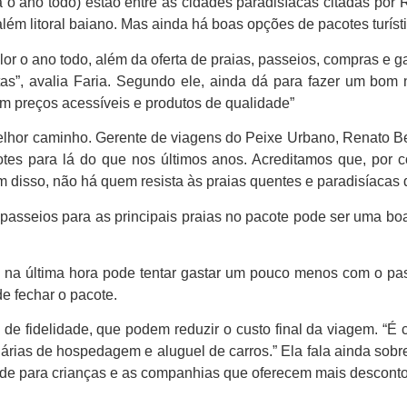
 o ano todo) estão entre as cidades paradisíacas citadas por 
m litoral baiano. Mas ainda há boas opções de pacotes turísti
calor o ano todo, além da oferta de praias, passeios, compras 
istas”, avalia Faria. Segundo ele, ainda dá para fazer um b
com preços acessíveis e produtos de qualidade”
elhor caminho. Gerente de viagens do Peixe Urbano, Renato Bel
es para lá do que nos últimos anos. Acreditamos que, por co
 disso, não há quem resista às praias quentes e paradisíacas d
passeios para as principais praias no pacote pode ser uma boa
 na última hora pode tentar gastar um pouco menos com o pa
e fechar o pacote.
 de fidelidade, que podem reduzir o custo final da viagem. “
ias de hospedagem e aluguel de carros.” Ela fala ainda sobr
ade para crianças e as companhias que oferecem mais desconto