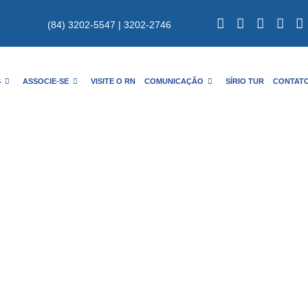
(84) 3202-5547 | 3202-2746
S
ASSOCIE-SE
VISITE O RN
COMUNICAÇÃO
SÍRIO TUR
CONTAT