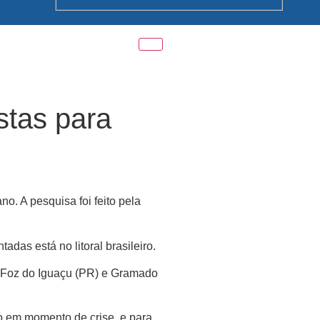
stas para
o. A pesquisa foi feito pela
das está no litoral brasileiro.
, Foz do Iguaçu (PR) e Gramado
mo em momento de crise, e para