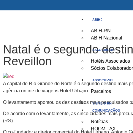
ABIH
ABIH-RN
ABIH Nacional
Natal é o segundo destin
ASSOCIADOS
Reveillon
Hotéis Associados
Sócios Colaborado
ASSOCIE-SE
A capital do Rio Grande do Norte é o segundo destino mais pro
agência online de viagens Hotel Urbano.
Parceiros
O levantamento apontou os dez destinos mais pesquisados para
VISITE O RN
COMUNICAÇÃO
De acordo com o levantamento, as cinco cidades mais procur
(RS).
Notícias
ROOM TAX
O co-fundador e diretor comercial do Hotel Urbano, Antônio 