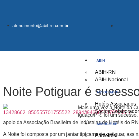
atendimento@abihrn.com.br
ABIH
ABIH-RN
ABIH Nacional
Noite Potiguar é sucesso
ASSOCIADOS
Hotéis Associados
Mais uma vez a Noite da Cult
Sócios Colaborado
Iguaçu/PR, foi um sucesso.
apoio da Associação Brasileira de Indústrias de Hotéis do RN
ASSOCIE-SE
A Noite foi composta por um jantar tipicamente potiguar, assi
Parceiros