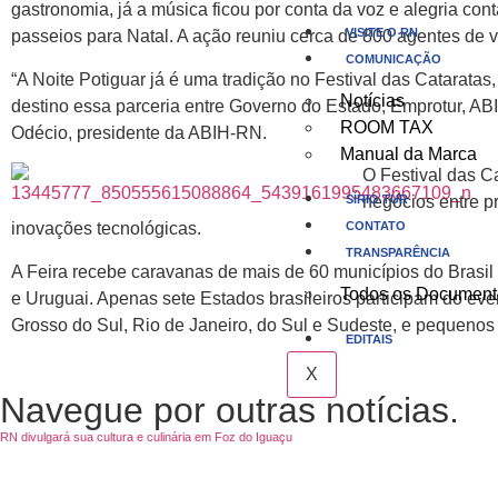
gastronomia, já a música ficou por conta da voz e alegria c
VISITE O RN
passeios para Natal. A ação reuniu cerca de 800 agentes de 
COMUNICAÇÃO
“A Noite Potiguar já é uma tradição no Festival das Cataratas
Notícias
destino essa parceria entre Governo do Estado, Emprotur, ABIH
ROOM TAX
Odécio, presidente da ABIH-RN.
Manual da Marca
O Festival das C
SÍRIO TUR
negócios entre p
CONTATO
inovações tecnológicas.
TRANSPARÊNCIA
A Feira recebe caravanas de mais de 60 municípios do Brasil
Todos os Document
e Uruguai. Apenas sete Estados brasileiros participam do ev
Grosso do Sul, Rio de Janeiro, do Sul e Sudeste, e pequenos
EDITAIS
X
Navegue por outras notícias.
RN divulgará sua cultura e culinária em Foz do Iguaçu