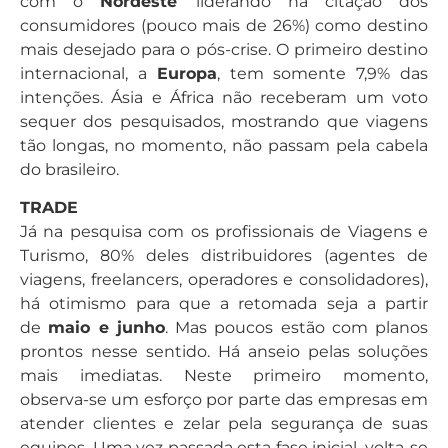
com o
Nordeste
liderando na citação dos
consumidores (pouco mais de 26%) como destino
mais desejado para o pós-crise. O primeiro destino
internacional, a
Europa
, tem somente 7,9% das
intenções. Ásia e África não receberam um voto
sequer dos pesquisados, mostrando que viagens
tão longas, no momento, não passam pela cabela
do brasileiro.
TRADE
Já na pesquisa com os profissionais de Viagens e
Turismo, 80% deles distribuidores (agentes de
viagens, freelancers, operadores e consolidadores),
há otimismo para que a retomada seja a partir
de
maio e junho
. Mas poucos estão com planos
prontos nesse sentido. Há anseio pelas soluções
mais imediatas. Neste primeiro momento,
observa-se um esforço por parte das empresas em
atender clientes e zelar pela segurança de suas
equipes. Uma vez passada esta fase inicial, volta-se