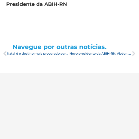
Presidente da ABIH-RN
Navegue por outras notícias.
Natal é o destino mais procurado para o verão, segundo pesquisa do Ministério do Turismo
Novo presidente da ABIH-RN, Abdon Gosson, fala sobre ocupação de final de ano em entrevista