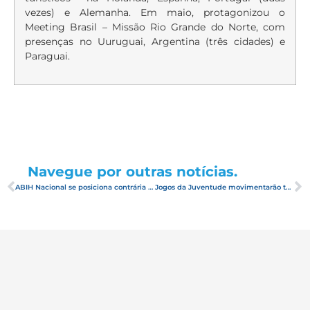
vezes) e Alemanha. Em maio, protagonizou o
Meeting Brasil – Missão Rio Grande do Norte, com
presenças no Uuruguai, Argentina (três cidades) e
Paraguai.
Navegue por outras notícias.
ABIH Nacional se posiciona contrária à parceria firmada entre a Secretaria de Estado de Turismo, Cultura e Esporte de Santa Catarina (SOL) com o Airbnb
Jogos da Juventude movimentarão turismo do RN em novembro