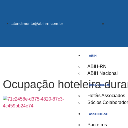
atendimento@abihrn.com.br
ABIH
ABIH-RN
ABIH Nacional
Ocupação hoteleira dura
ASSOCIADOS
Hotéis Associados
Sócios Colaborado
ASSOCIE-SE
Parceiros