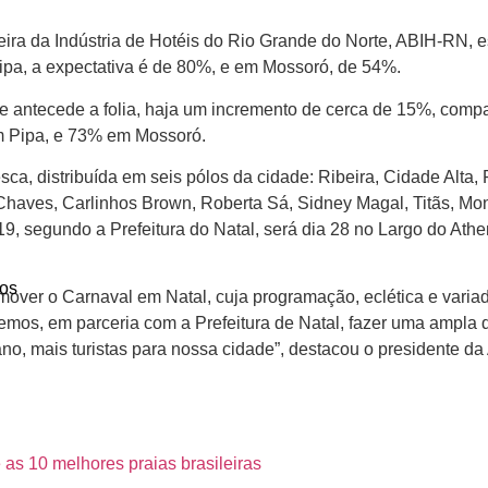
eira da Indústria de Hotéis do Rio Grande do Norte, ABIH-RN,
ipa, a expectativa é de 80%, e em Mossoró, de 54%.
ue antecede a folia, haja um incremento de cerca de 15%, comp
m Pipa, e 73% em Mossoró.
a, distribuída em seis pólos da cidade: Ribeira, Cidade Alta,
haves, Carlinhos Brown, Roberta Sá, Sidney Magal, Titãs, Mono
019, segundo a Prefeitura do Natal, será dia 28 no Largo do Athe
os
over o Carnaval em Natal, cuja programação, eclética e variad
remos, em parceria com a Prefeitura de Natal, fazer uma ampla
ano, mais turistas para nossa cidade”, destacou o presidente d
 as 10 melhores praias brasileiras