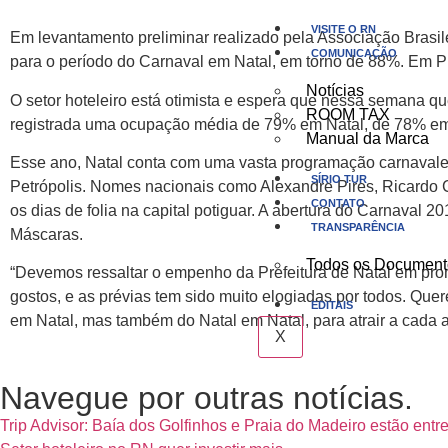
VISITE O RN
Em levantamento preliminar realizado pela Associação Brasil
COMUNICAÇÃO
para o período do Carnaval em Natal, em torno de 88%. Em P
Notícias
O setor hoteleiro está otimista e espera que nessa semana q
ROOM TAX
registrada uma ocupação média de 79% em Natal, de 78% e
Manual da Marca
Esse ano, Natal conta com uma vasta programação carnavalesc
SÍRIO TUR
Petrópolis. Nomes nacionais como Alexandre Pires, Ricardo C
CONTATO
os dias de folia na capital potiguar. A abertura do Carnaval 2
TRANSPARÊNCIA
Máscaras.
Todos os Document
“Devemos ressaltar o empenho da Prefeitura de Natal em prom
gostos, e as prévias tem sido muito elogiadas por todos. Que
EDITAIS
em Natal, mas também do Natal em Natal, para atrair a cada 
X
Navegue por outras notícias.
Trip Advisor: Baía dos Golfinhos e Praia do Madeiro estão entre