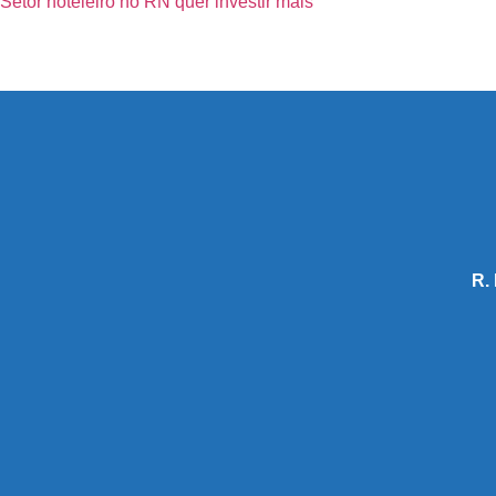
Setor hoteleiro no RN quer investir mais
R.