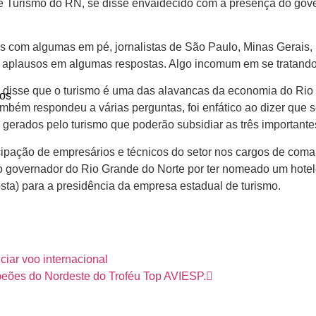
e Turismo do RN, se disse envaidecido com a presença do gove
 com algumas em pé, jornalistas de São Paulo, Minas Gerais, B
 aplausos em algumas respostas. Algo incomum em se tratando d
r disse que o turismo é uma das alavancas da economia do Rio
os
mbém respondeu a várias perguntas, foi enfático ao dizer que
gerados pelo turismo que poderão subsidiar as três importante
cipação de empresários e técnicos do setor nos cargos de coma
 governador do Rio Grande do Norte por ter nomeado um hotel
sta) para a presidência da empresa estadual de turismo.
iar voo internacional
peões do Nordeste do Troféu Top AVIESP.