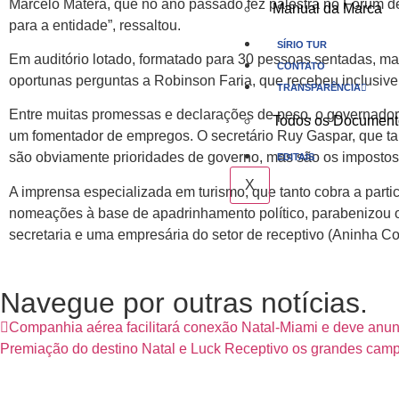
Marcelo Matera, que no ano passado fez palestra no Fórum d
Manual da Marca
para a entidade”, ressaltou.
SÍRIO TUR
Em auditório lotado, formatado para 30 pessoas sentadas, mas
CONTATO
oportunas perguntas a Robinson Faria, que recebeu inclusive
TRANSPARÊNCIA
Entre muitas promessas e declarações de peso, o governado
Todos os Document
um fomentador de empregos. O secretário Ruy Gaspar, que ta
são obviamente prioridades de governo, mas são os impostos 
EDITAIS
X
A imprensa especializada em turismo, que tanto cobra a parti
nomeações à base de apadrinhamento político, parabenizou o
secretaria e uma empresária do setor de receptivo (Aninha Co
Navegue por outras notícias.
Companhia aérea facilitará conexão Natal-Miami e deve anunc
Premiação do destino Natal e Luck Receptivo os grandes cam