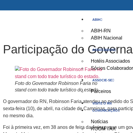
ABIH
ABIH-RN
ABIH Nacional
Participação do Govern
ASSOCIADOS
Hotéis Associados
Sócios Colaborado
ASSOCIE-SE
Foto do Governador Robinson Faria no
stand com todo trade turístico do estado.
Parceiros
O governador do RN, Robinson Faria atendeu ao pedido do S
VISITE O RN
sexta-feira (10), de abril, na cidade de Campinas, para partici
COMUNICAÇÃO
no mesmo dia.
Notícias
Foi à primeira vez, em 38 anos de feira da Aviesp, que um gov
ROOM TAX