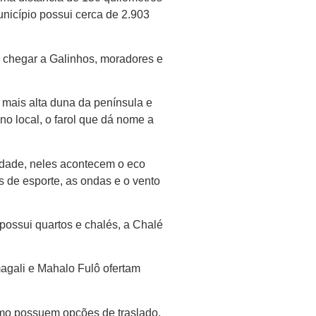
nicípio possui cerca de 2.903
a chegar a Galinhos, moradores e
 mais alta duna da península e
o local, o farol que dá nome a
idade, neles acontecem o eco
s de esporte, as ondas e o vento
ossui quartos e chalés, a Chalé
agali e Mahalo Fulô ofertam
smo possuem opções de traslado.