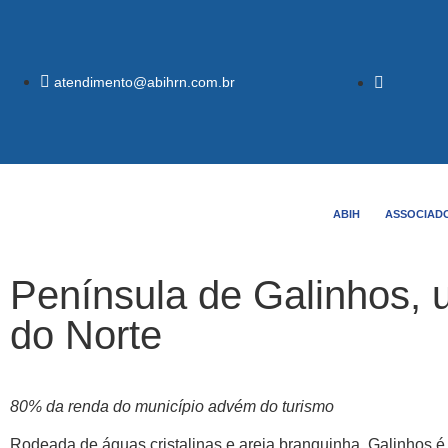
atendimento@abihrn.com.br
ABIH
ASSOCIAD
Península de Galinhos, 
do Norte
80% da renda do município advém do turismo
Rodeada de águas cristalinas e areia branquinha, Galinhos é