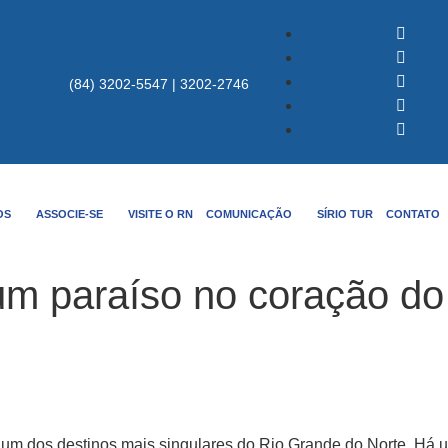
(84) 3202-5547 | 3202-2746
OS
ASSOCIE-SE
VISITE O RN
COMUNICAÇÃO
SÍRIO TUR
CONTATO
um paraíso no coração d
 um dos destinos mais singulares do Rio Grande do Norte. Há 