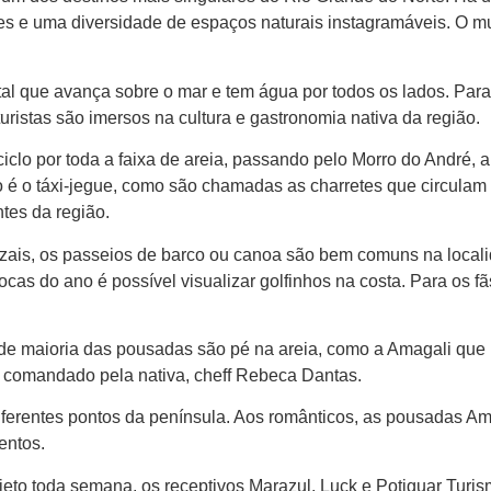
tes e uma diversidade de espaços naturais instagramáveis. O mu
al que avança sobre o mar e tem água por todos os lados. Par
 turistas são imersos na cultura e gastronomia nativa da região.
clo por toda a faixa de areia, passando pelo Morro do André, a
 é o táxi-jegue, como são chamadas as charretes que circulam n
tes da região.
ezais, os passeios de barco ou canoa são bem comuns na local
s do ano é possível visualizar golfinhos na costa. Para os fã
 maioria das pousadas são pé na areia, como a Amagali que p
e comandado pela nativa, cheff Rebeca Dantas.
iferentes pontos da península. Aos românticos, as pousadas Am
entos.
jeto toda semana, os receptivos Marazul, Luck e Potiguar Turi