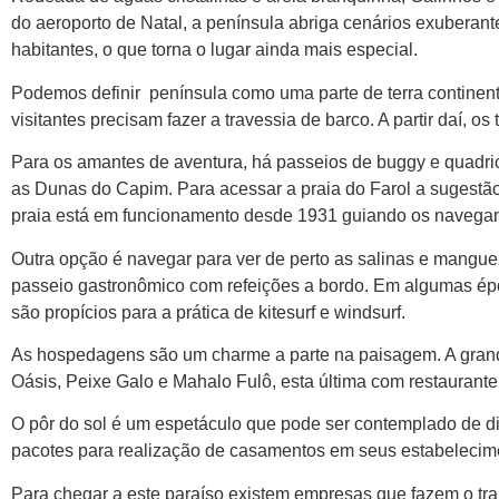
do aeroporto de Natal, a península abriga cenários exuberan
habitantes, o que torna o lugar ainda mais especial.
Podemos definir península como uma parte de terra continent
visitantes precisam fazer a travessia de barco. A partir daí, os
Para os amantes de aventura, há passeios de buggy e quadrici
as Dunas do Capim. Para acessar a praia do Farol a sugestão
praia está em funcionamento desde 1931 guiando os navegan
Outra opção é navegar para ver de perto as salinas e mangu
passeio gastronômico com refeições a bordo. Em algumas época
são propícios para a prática de kitesurf e windsurf.
As hospedagens são um charme a parte na paisagem. A grande
Oásis, Peixe Galo e Mahalo Fulô, esta última com restaurant
O pôr do sol é um espetáculo que pode ser contemplado de d
pacotes para realização de casamentos em seus estabelecim
Para chegar a este paraíso existem empresas que fazem o tra