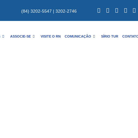
(84) 3202-5547 | 3202-2746
S
ASSOCIE-SE
VISITE O RN
COMUNICAÇÃO
SÍRIO TUR
CONTAT